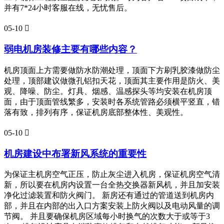
并有7*24小时客服在线，无忧售后。
05-10

弱电机房装修主要有哪些内容？
机房顶面上方需要做防水防潮处理，顶面下方刷乳胶漆做防尘
处理，顶部建议做微孔铝扣天花，顶面其主要作用是防火、美
观、降噪、防尘。灯具、烟感、温感探头等均安装在机房顶
面，由于顶面管线繁多，安装时各系统管路必须横平竖直，错
落有致，排列有序，保证机房底部整体性、美观性。
05-10

机房建设中布署新风系统的重要性
为保证主机房空气正压，防止灰尘进入机房，保证机房空气清
新，所以要在机房内设置一台全热交换器新风机，并且加安装
净化过滤装置和防火阀门。 新房还有通过的管道送到机房内
部，并且在内部的出入口方案安装上防火阀以及电动风量的调
节阀。 并且要确保机房区域每小时换气的次数大于或等于3