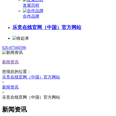
发展历程
合作品牌
乐竞在线官网（中国）官方网站
020-87566596
新闻资讯
您现在的位置：
乐竞在线官网（中国）官方网站
>
新闻资讯
>
乐竞在线官网（中国）官方网站
新闻资讯