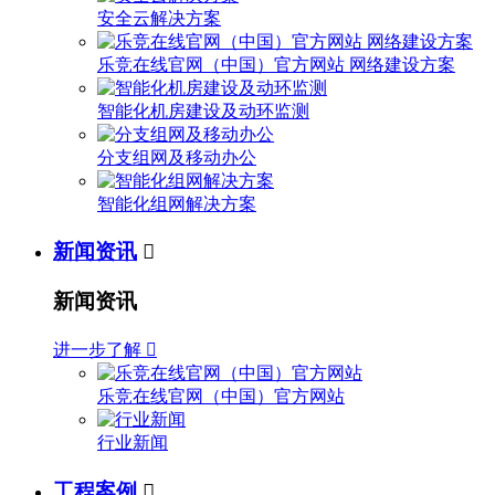
安全云解决方案
乐竞在线官网（中国）官方网站 网络建设方案
智能化机房建设及动环监测
分支组网及移动办公
智能化组网解决方案
新闻资讯

新闻资讯
进一步了解

乐竞在线官网（中国）官方网站
行业新闻
工程案例
