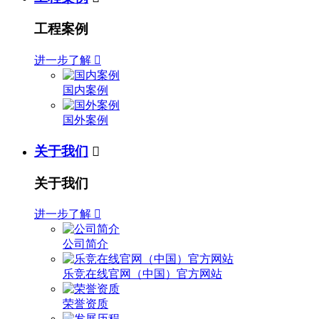
工程案例
进一步了解

国内案例
国外案例
关于我们

关于我们
进一步了解

公司简介
乐竞在线官网（中国）官方网站
荣誉资质