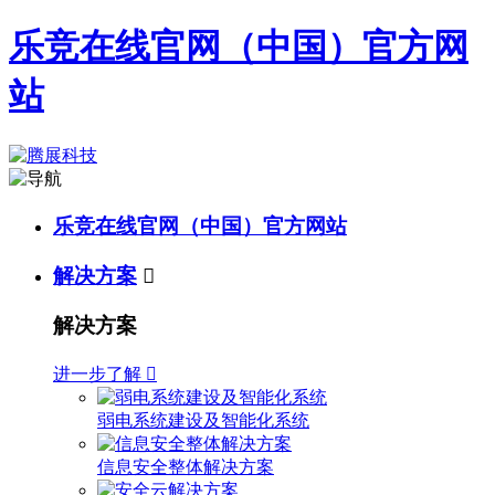
乐竞在线官网（中国）官方网
站
乐竞在线官网（中国）官方网站
解决方案

解决方案
进一步了解

弱电系统建设及智能化系统
信息安全整体解决方案