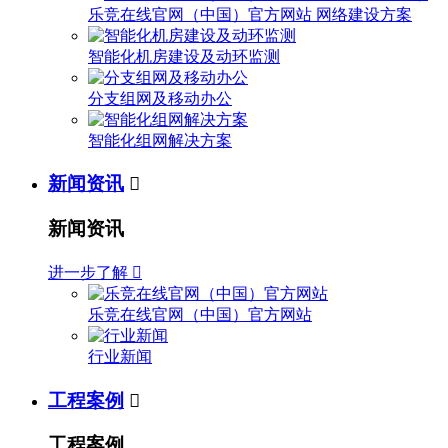
乐竞在线官网（中国）官方网站 网络建设方案
智能化机房建设及动环监测
分支组网及移动办公
智能化组网解决方案
新闻资讯

新闻资讯
进一步了解

乐竞在线官网（中国）官方网站
行业新闻
工程案例

工程案例