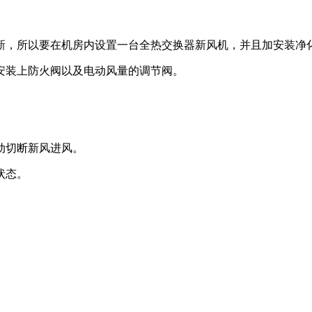
新，所以要在机房内设置一台全热交换器新风机，并且加安装净
安装上防火阀以及电动风量的调节阀。
动切断新风进风。
状态。