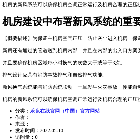
机房的新风系统可以确保机房空调正常运行及机房合理的正压
机房建设中布署新风系统的重
【概要描述】
为保证主机房空气正压，防止灰尘进入机房，保
新房还有通过的管道送到机房内部，并且在内部的出入口方案
并且要确保机房区域每小时换气的次数大于或等于3次。
排气设计应具有消防事故排气和自然排气功能。
新风换气系统能与消防系统联动，一旦发生火灾事故，便能自
机房的新风系统可以确保机房空调正常运行及机房合理的正压
分类：
乐竞在线官网（中国）官方网站
作者：
来源：
发布时间：
2022-05-10
访问量：
0