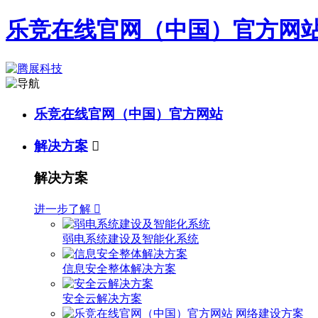
乐竞在线官网（中国）官方网
乐竞在线官网（中国）官方网站
解决方案

解决方案
进一步了解

弱电系统建设及智能化系统
信息安全整体解决方案
安全云解决方案