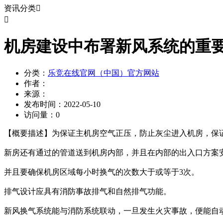
资讯分类


机房建设中布署新风系统的重
分类：
乐竞在线官网（中国）官方网站
作者：
来源：
发布时间：
2022-05-10
访问量：
0
【概要描述】
为保证主机房空气正压，防止灰尘进入机房，保
新房还有通过的管道送到机房内部，并且在内部的出入口方案
并且要确保机房区域每小时换气的次数大于或等于3次。
排气设计应具有消防事故排气和自然排气功能。
新风换气系统能与消防系统联动，一旦发生火灾事故，便能自